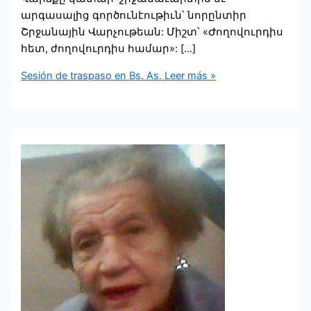
արգասալից գործունէութիւն՝ նորընտիր
Շրջանային Վարչութեան: Միշտ՝ «Ժողովուրդիս
հետ, ժողովուրդիս համար»: […]
Sesión de traspaso en Bs. As.
Leer más »