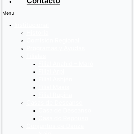
Contacto
Menu
Institucional
Historia
Comisión Regional
Programas y Ayudas
Filiales
Filial Anahid – Maró
Filial Arpi
Filial Ashjén
Filial Masis
Filial Rupina
Casas de Descanso
Casa de Descanso
Casa do Repouso
Conjuntos de Danza
Nairí