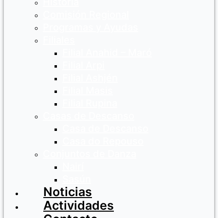
Historia
Comisión Regional
Programas y Ayudas
Filiales
Filial Anahid – Maró
Filial Arpi
Filial Ashjén
Filial Masis
Filial Rupina
Casas de Descanso
Casa de Descanso
Casa do Repouso
Conjuntos de Danza
Nairí
Sasún
Noticias
Actividades