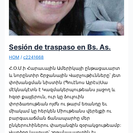
Sesión de traspaso en Bs. As.
HOM
/
c2241668
Հ.Օ.Մ.ի Հարաւային Ամերիկայի ընթացաւարտ
և նորընտիր Շրջանային Վարչութիւնները՝ յետ
փոխանցման նիստին (Պուէնոս Այրէս)Սա
մէկնակէտն է Կազմակերպութեանս յաջող և
հզօր քայլերուն, ուր կը ձուլուին
փորձառութեան ոյժն ու թարմ եռանդը եւ
միակամ կը հերկեն Միութեանս վերելքի ու
բարգաւաճման ճանապարհը մեր
ընկերուհիներու փաղանգին զօրակցութեամբ:
Վարձքը կատար՝ շրջանաւարտին եւ