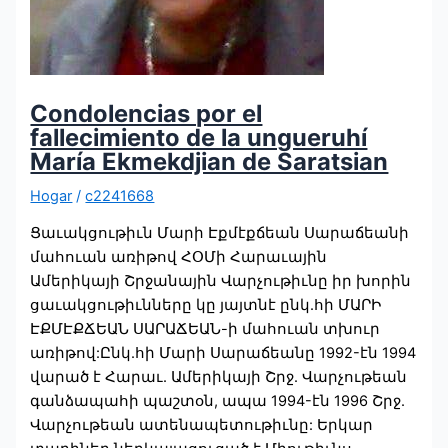
Condolencias por el
fallecimiento de la ungueruhí
María Ekmekdjian de Saratsian
Hogar
/
c2241668
Ցաւակցութիւն Մարի Էքմէքճեան Սարաճեանի
մահուան առիթով ՀՕՄի Հարաւային
Ամերիկայի Շրջանային Վարչութիւնը իր խորին
ցաւակցութիւնները կը յայտնէ ընկ.հի ՄԱՐԻ
ԷՔՄԷՔՃԵԱՆ ՍԱՐԱՃԵԱՆ-ի մահուան տխուր
առիթով:Ընկ.հի Մարի Սարաճեանը 1992-էն 1994
վարած է Հարաւ. Ամերիկայի Շրջ. Վարչութեան
գանձապահի պաշտօն, ապա 1994-էն 1996 Շրջ.
Վարչութեան ատենապետութիւնը: Երկար